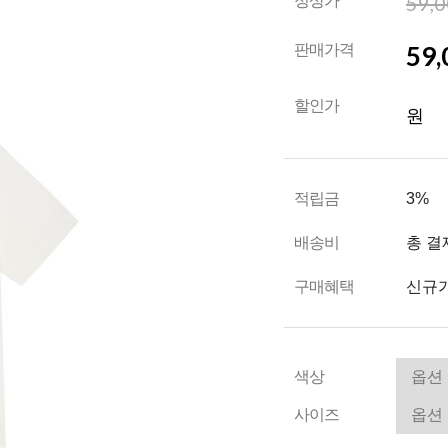
59,
정상가
59,
판매가격
할인가
원
적립금
3%
배송비
총 결
구매혜택
신규가
색상
사이즈