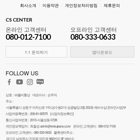
회사소개
이용약관
개인정보처리방침
제휴문의
CS CENTER
온라인 고객센터
오프라인 고객센터
080-012-7100
080-333-0633
1:1 문의하기
앱다운로드
FOLLOW US
상호 :
㈜월비통상
대표이사 :
손주익
주소 :
서울특별시 성동구 아차산로 110 (성수동2가) 성광빌딩 2층 202호 에비수샵 온라인사업부
사업자등록번호 :
206-81-65575
[사업자정보확인]
통신사업자번호 :
2013-서울성동-0728
개인정보책임자 :
최철성
admin@evisujeans.co.kr
온라인 고객센터 :
080-012-7100
오프라인 고객센터 :
080-333-0633
물류센터주소 :
경기도 남양주시 진접읍 양진로 962번지 3F 에비수