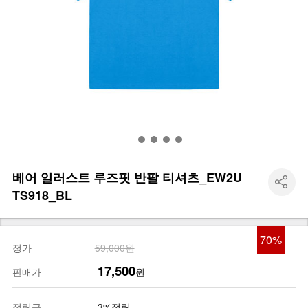
베어 일러스트 루즈핏 반팔 티셔츠_EW2U
TS918_BL
70
%
정가
59,000원
17,500
판매가
원
적립금
3%적립