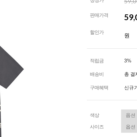
59,
정상가
59,
판매가격
할인가
원
적립금
3%
배송비
총 결
구매혜택
신규가
색상
사이즈