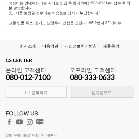
배송비는 안내해드리는 계좌로 입금 후 롯데택배(1588-2121)에 접수 후 착
불 발송합니다.
(단, 제품 불량일 경우에는 배송료는 당사가 부담합니다.)
교환 반품 주소: 경기도 남양주시 진접읍 연평리 195-2번지 3F 에비수
회사소개
이용약관
개인정보처리방침
제휴문의
CS CENTER
온라인 고객센터
오프라인 고객센터
080-012-7100
080-333-0633
1:1 문의하기
앱다운로드
FOLLOW US
상호 :
㈜월비통상
대표이사 :
손주익