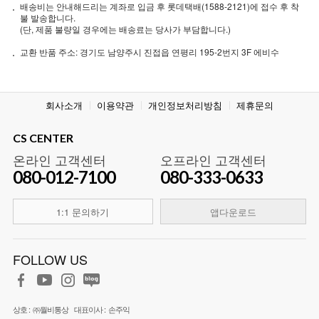
배송비는 안내해드리는 계좌로 입금 후 롯데택배(1588-2121)에 접수 후 착
불 발송합니다.
(단, 제품 불량일 경우에는 배송료는 당사가 부담합니다.)
교환 반품 주소: 경기도 남양주시 진접읍 연평리 195-2번지 3F 에비수
회사소개
이용약관
개인정보처리방침
제휴문의
CS CENTER
온라인 고객센터
오프라인 고객센터
080-012-7100
080-333-0633
1:1 문의하기
앱다운로드
FOLLOW US
상호 :
㈜월비통상
대표이사 :
손주익