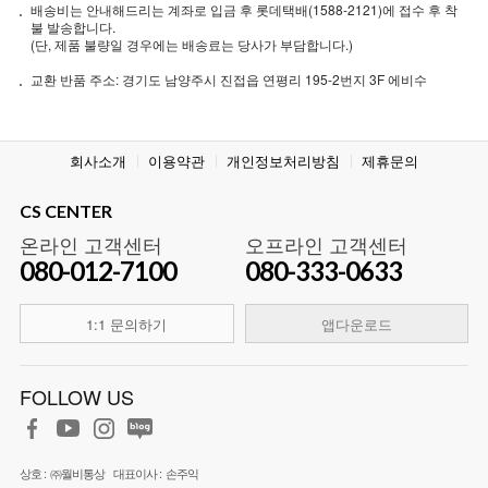
배송비는 안내해드리는 계좌로 입금 후 롯데택배(1588-2121)에 접수 후 착
불 발송합니다.
(단, 제품 불량일 경우에는 배송료는 당사가 부담합니다.)
교환 반품 주소: 경기도 남양주시 진접읍 연평리 195-2번지 3F 에비수
회사소개
이용약관
개인정보처리방침
제휴문의
CS CENTER
온라인 고객센터
오프라인 고객센터
080-012-7100
080-333-0633
1:1 문의하기
앱다운로드
FOLLOW US
상호 :
㈜월비통상
대표이사 :
손주익