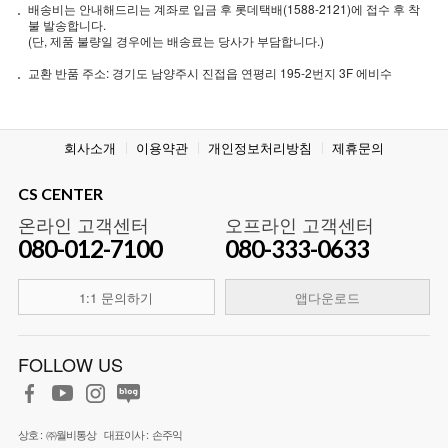
배송비는 안내해드리는 계좌로 입금 후 롯데택배(1588-2121)에 접수 후 착
불 발송합니다.
(단, 제품 불량일 경우에는 배송료는 당사가 부담합니다.)
교환 반품 주소: 경기도 남양주시 진접읍 연평리 195-2번지 3F 에비수
회사소개
이용약관
개인정보처리방침
제휴문의
CS CENTER
온라인 고객센터
오프라인 고객센터
080-012-7100
080-333-0633
1:1 문의하기
앱다운로드
FOLLOW US
상호 :
㈜월비통상
대표이사 :
손주익