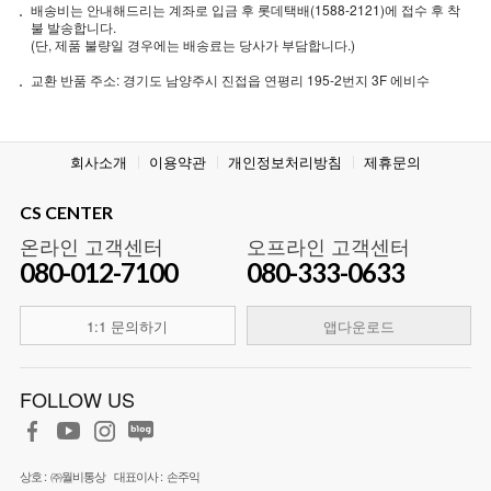
배송비는 안내해드리는 계좌로 입금 후 롯데택배(1588-2121)에 접수 후 착
불 발송합니다.
(단, 제품 불량일 경우에는 배송료는 당사가 부담합니다.)
교환 반품 주소: 경기도 남양주시 진접읍 연평리 195-2번지 3F 에비수
회사소개
이용약관
개인정보처리방침
제휴문의
CS CENTER
온라인 고객센터
오프라인 고객센터
080-012-7100
080-333-0633
1:1 문의하기
앱다운로드
FOLLOW US
상호 :
㈜월비통상
대표이사 :
손주익