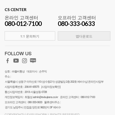
CS CENTER
온라인 고객센터
오프라인 고객센터
080-012-7100
080-333-0633
1:1 문의하기
앱다운로드
FOLLOW US
상호 :
㈜월비통상
대표이사 :
손주익
주소 :
서울특별시 성동구 아차산로 110 (성수동2가) 성광빌딩 2층 202호 에비수샵 온라인사업부
사업자등록번호 :
206-81-65575
[사업자정보확인]
통신사업자번호 :
2013-서울성동-0728
개인정보책임자 :
최철성
admin@evisujeans.co.kr
온라인 고객센터 :
080-012-7100
오프라인 고객센터 :
080-333-0633
물류센터주소 :
경기도 남양주시 진접읍 양진로 962번지 3F 에비수
COPYRIGHT⒞ EVISUSHOPALLRIGHTS RESERVED