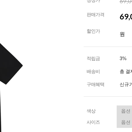
69,
정상가
69,
판매가격
할인가
원
적립금
3%
배송비
총 결
구매혜택
신규가
색상
사이즈