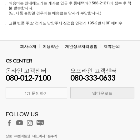
배송비는 안내해드리는 계좌로 입금 후 롯데택배(1588-2121)에 접수 후 착
불 발송합니다.
(단, 제품 불량일 경우에는 배송료는 당사가 부담합니다.)
교환 반품 주소: 경기도 남양주시 진접읍 연평리 195-2번지 3F 에비수
회사소개
이용약관
개인정보처리방침
제휴문의
CS CENTER
온라인 고객센터
오프라인 고객센터
080-012-7100
080-333-0633
1:1 문의하기
앱다운로드
FOLLOW US
상호 :
㈜월비통상
대표이사 :
손주익