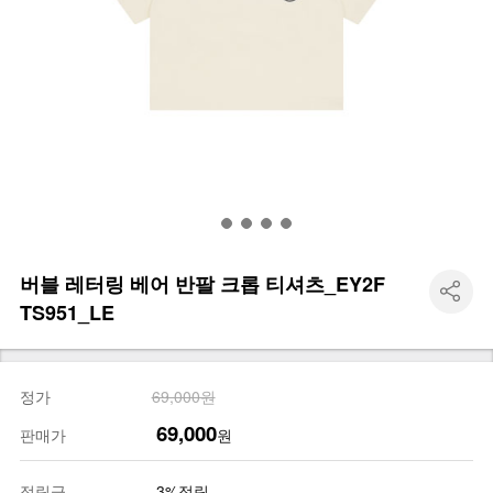
버블 레터링 베어 반팔 크롭 티셔츠_EY2F
TS951_LE
정가
69,000원
69,000
판매가
원
적립금
3%적립