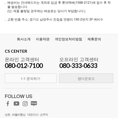
배송비는 안내해드리는 계좌로 입금 후 롯데택배(1588-2121)에 접수 후 착
불 발송합니다.
(단, 제품 불량일 경우에는 배송료는 당사가 부담합니다.)
교환 반품 주소: 경기도 남양주시 진접읍 연평리 195-2번지 3F 에비수
회사소개
이용약관
개인정보처리방침
제휴문의
CS CENTER
온라인 고객센터
오프라인 고객센터
080-012-7100
080-333-0633
1:1 문의하기
앱다운로드
FOLLOW US
상호 :
㈜월비통상
대표이사 :
손주익