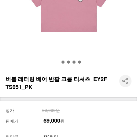
버블 레터링 베어 반팔 크롭 티셔츠_EY2F
TS951_PK
정가
69,000원
69,000
판매가
원
적립금
3%적립