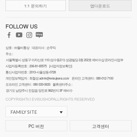
1:1 문의하기
앱다운로드
FOLLOW US
상호 :
㈜월비통상
대표이사 :
손주익
주소 :
서울특별시 성동구 아차산로 110 (성수동2가) 성광빌딩 2층 202호 에비수샵 온라인사업부
사업자등록번호 :
206-81-65575
[사업자정보확인]
통신사업자번호 :
2013-서울성동-0728
개인정보책임자 :
최철성
admin@evisujeans.co.kr
온라인 고객센터 :
080-012-7100
오프라인 고객센터 :
080-333-0633
물류센터주소 :
경기도 남양주시 진접읍 양진로 962번지 3F 에비수
COPYRIGHT⒞ EVISUSHOPALLRIGHTS RESERVED
FAMILY SITE
PC 버전
고객센터