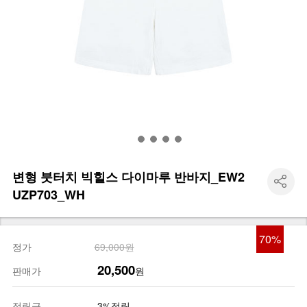
변형 붓터치 빅힐스 다이마루 반바지_EW2
UZP703_WH
70
%
정가
69,000원
20,500
판매가
원
적립금
3%적립