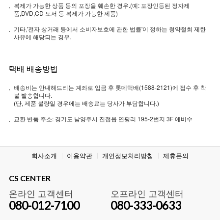
복제가 가능한 상품 등의 포장을 훼손한 경우.(예: 포장인등된 정자제
품,DVD,CD 도서 등 복제가 가능한 제품)
기타,'전자 상거래 등에서 소비자보호에 관한 법률'이 정하는 청약철회 제한
사유에 해당되는 경우.
택배 배송방법
배송비는 안내해드리는 계좌로 입금 후 롯데택배(1588-2121)에 접수 후 착
불 발송합니다.
(단, 제품 불량일 경우에는 배송료는 당사가 부담합니다.)
교환 반품 주소: 경기도 남양주시 진접읍 연평리 195-2번지 3F 에비수
회사소개
이용약관
개인정보처리방침
제휴문의
CS CENTER
온라인 고객센터
오프라인 고객센터
080-012-7100
080-333-0633