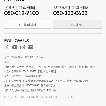
온라인 고객센터
오프라인 고객센터
080-012-7100
080-333-0633
1:1 문의하기
앱다운로드
FOLLOW US
상호 :
㈜월비통상
대표이사 :
손주익
주소 :
서울특별시 성동구 아차산로 110 (성수동2가) 성광빌딩 2층 202호 에비수샵 온라인사업부
사업자등록번호 :
206-81-65575
[사업자정보확인]
통신사업자번호 :
2013-서울성동-0728
개인정보책임자 :
최철성
admin@evisujeans.co.kr
온라인 고객센터 :
080-012-7100
오프라인 고객센터 :
080-333-0633
물류센터주소 :
경기도 남양주시 진접읍 양진로 962번지 3F 에비수
COPYRIGHT⒞ EVISUSHOPALLRIGHTS RESERVED