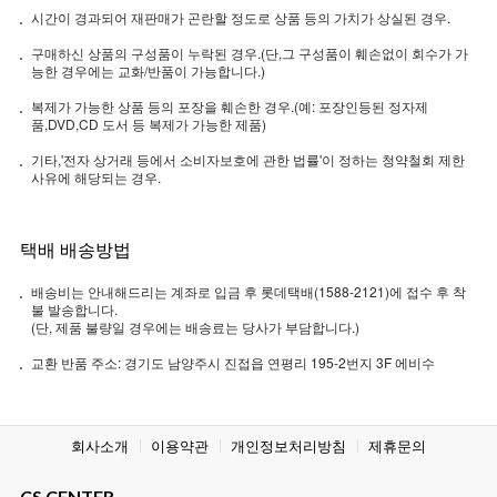
시간이 경과되어 재판매가 곤란할 정도로 상품 등의 가치가 상실된 경우.
구매하신 상품의 구성품이 누락된 경우.(단,그 구성품이 훼손없이 회수가 가
능한 경우에는 교화/반품이 가능합니다.)
복제가 가능한 상품 등의 포장을 훼손한 경우.(예: 포장인등된 정자제
품,DVD,CD 도서 등 복제가 가능한 제품)
기타,'전자 상거래 등에서 소비자보호에 관한 법률'이 정하는 청약철회 제한
사유에 해당되는 경우.
택배 배송방법
배송비는 안내해드리는 계좌로 입금 후 롯데택배(1588-2121)에 접수 후 착
불 발송합니다.
(단, 제품 불량일 경우에는 배송료는 당사가 부담합니다.)
교환 반품 주소: 경기도 남양주시 진접읍 연평리 195-2번지 3F 에비수
회사소개
이용약관
개인정보처리방침
제휴문의
CS CENTER