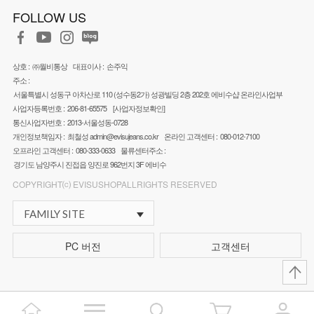
FOLLOW US
상호 :
㈜월비통상
대표이사 :
손주익
주소 :
서울특별시 성동구 아차산로 110 (성수동2가) 성광빌딩 2층 202호 에비수샵 온라인사업부
사업자등록번호 :
206-81-65575
[사업자정보확인]
통신사업자번호 :
2013-서울성동-0728
개인정보책임자 :
최철성
admin@evisujeans.co.kr
온라인 고객센터 :
080-012-7100
오프라인 고객센터 :
080-333-0633
물류센터주소 :
경기도 남양주시 진접읍 양진로 962번지 3F 에비수
COPYRIGHT⒞ EVISUSHOPALLRIGHTS RESERVED
FAMILY SITE
PC 버전
고객센터