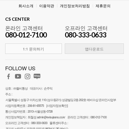
회사소개
이용약관
개인정보처리방침
제휴문의
CS CENTER
온라인 고객센터
오프라인 고객센터
080-012-7100
080-333-0633
1:1 문의하기
앱다운로드
FOLLOW US
상호 :
㈜월비통상
대표이사 :
손주익
주소 :
서울특별시 성동구 아차산로 110 (성수동2가) 성광빌딩 2층 202호 에비수샵 온라인사업부
사업자등록번호 :
206-81-65575
[사업자정보확인]
통신사업자번호 :
2013-서울성동-0728
개인정보책임자 :
최철성
admin@evisujeans.co.kr
온라인 고객센터 :
080-012-7100
오프라인 고객센터 :
080-333-0633
물류센터주소 :
경기도 남양주시 진접읍 양진로 962번지 3F 에비수