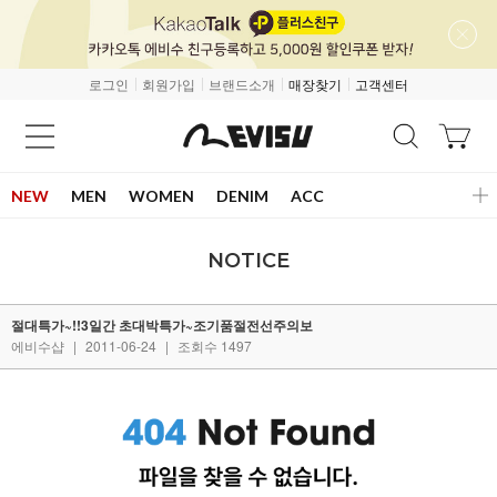
로그인
회원가입
브랜드소개
매장찾기
고객센터
NEW
MEN
WOMEN
DENIM
ACC
NOTICE
절대특가~!!3일간 초대박특가~조기품절전선주의보
에비수샵
|
2011-06-24
|
조회수 1497