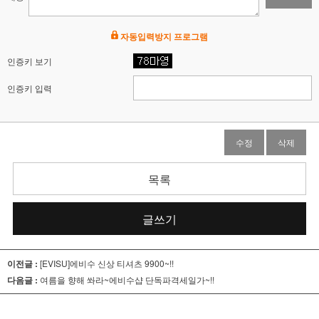
자동입력방지 프로그램
인증키 보기
인증키 입력
수정
삭제
목록
글쓰기
이전글 :
[EVISU]에비수 신상 티셔츠 9900~!!
다음글 :
여름을 향해 쏴라~에비수샵 단독파격세일가~!!