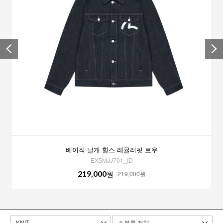
베이직 날개 힐스 레귤러핏 로우
EX5MJJ701_ID
219,000
원
219,000원