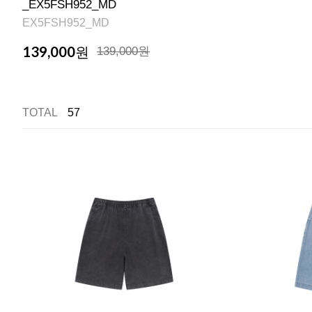
_EX5FSH952_MD
EX5FSH952_MD
139,000
원
139,000원
TOTAL
57