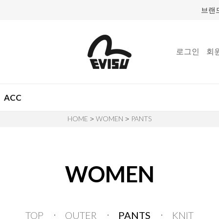
브랜
로그인
회
ACC
HOME
WOMEN
PANTS
>
>
WOMEN
TOP
OUTER
PANTS
KNIT