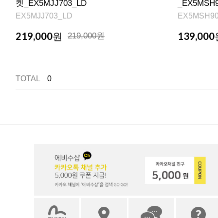
켓_EX5MJJ703_LD
_EX5MSH
EX5MJJ703_LD
EX5MSH9
219,000
139,000
원
219,000원
TOTAL
0