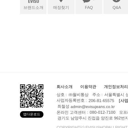
브랜드소개
매장찾기
FAQ
Q&A
회사소개
이용약관
개인정보처리
상호 :
㈜월비통상
주소 :
서울특별시 성
사업자등록번호 :
206-81-65575
[사
최철성
admin@evisujeans.co.kr
온라인 고객센터 :
080-012-7100
오프
앱다운로드
경기도 남양주시 진접읍 양진로 962번지
COPYRIGHT⒞ EVISUSHOPALLRIGHT