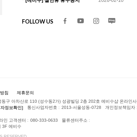
ㆍ[에비수] 설연휴 휴무공지
2026-02-10
FOLLOW US
방침
제휴문의
동구 아차산로 110 (성수동2가) 성광빌딩 2층 202호 에비수샵 온라인
통신사업자번호 :
2013-서울성동-0728
개인정보책임자 
업자정보확인]
라인 고객센터 :
080-333-0633
물류센터주소 :
 3F 에비수
S RESERVED