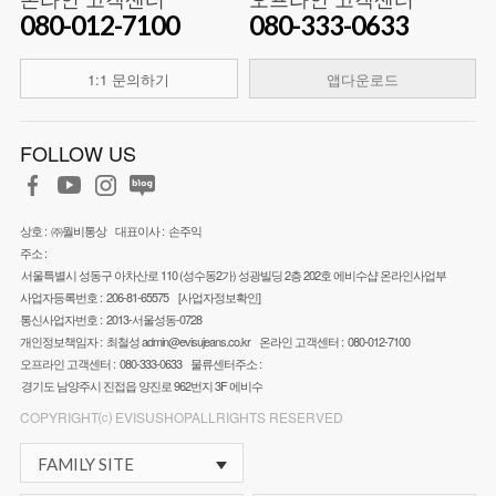
080-012-7100
080-333-0633
1:1 문의하기
앱다운로드
FOLLOW US
상호 :
㈜월비통상
대표이사 :
손주익
주소 :
서울특별시 성동구 아차산로 110 (성수동2가) 성광빌딩 2층 202호 에비수샵 온라인사업부
사업자등록번호 :
206-81-65575
[사업자정보확인]
통신사업자번호 :
2013-서울성동-0728
개인정보책임자 :
최철성
admin@evisujeans.co.kr
온라인 고객센터 :
080-012-7100
오프라인 고객센터 :
080-333-0633
물류센터주소 :
경기도 남양주시 진접읍 양진로 962번지 3F 에비수
COPYRIGHT⒞ EVISUSHOPALLRIGHTS RESERVED
FAMILY SITE