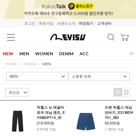
로그인
회원가입
브랜드소개
매장찾기
고객센터
NEW
MEN
WOMEN
DENIM
ACC
HOME
DENIM
MEN
빅힐스 뉴 레귤러
리본 빅힐스 데님
로우 데님 팬츠_E
반바지_EX1MDH
Y5MDP714_ID
701_MD
219,000원
59,500원
6,570원 적립
1,780원 적립