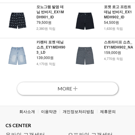
모노그램 발염 데
포켓 로고 프린트
님 반바지_EX1M
데님 반바지_EX1
DH901_ID
MDH902_ID
79,500원
54,500원
2,380원 적립
1,630원 적립
카펜터 포켓 데님
스트라이프 쇼츠_
쇼츠_EY1MDH90
EY1MDH902_NA
3_LD
159,000원
139,000원
4,770원 적립
4,170원 적립
MORE
회사소개
이용약관
개인정보처리방침
제휴문의
CS CENTER
온라인 고객센터
오프라인 고객센터