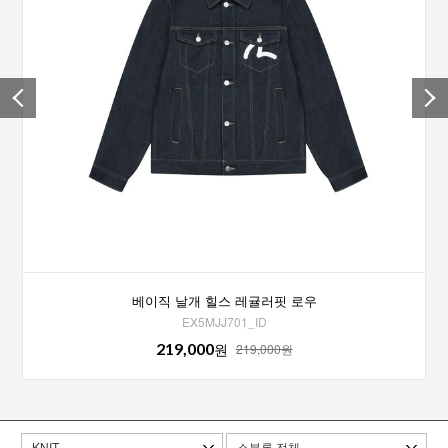
베이직 날개 힐스 레귤러핏 로우
EX5MJJ701_ID
219,000
원
219,000원