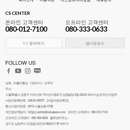
CS CENTER
온라인 고객센터
오프라인 고객센터
080-012-7100
080-333-0633
1:1 문의하기
앱다운로드
FOLLOW US
상호 :
㈜월비통상
대표이사 :
손주익
주소 :
서울특별시 성동구 아차산로 110 (성수동2가) 성광빌딩 2층 202호 에비수샵 온라인사업부
사업자등록번호 :
206-81-65575
[사업자정보확인]
통신사업자번호 :
2013-서울성동-0728
개인정보책임자 :
최철성
admin@evisujeans.co.kr
온라인 고객센터 :
080-012-7100
오프라인 고객센터 :
080-333-0633
물류센터주소 :
경기도 남양주시 진접읍 양진로 962번지 3F 에비수