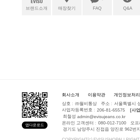
브랜드소개
매장찾기
FAQ
Q&A
회사소개
이용약관
개인정보처리
상호 :
㈜월비통상
주소 :
서울특별시 성
사업자등록번호 :
206-81-65575
[사
최철성
admin@evisujeans.co.kr
온라인 고객센터 :
080-012-7100
오프
앱다운로드
경기도 남양주시 진접읍 양진로 962번지
COPYRIGHT⒞ EVISUSHOPALLRIGHT