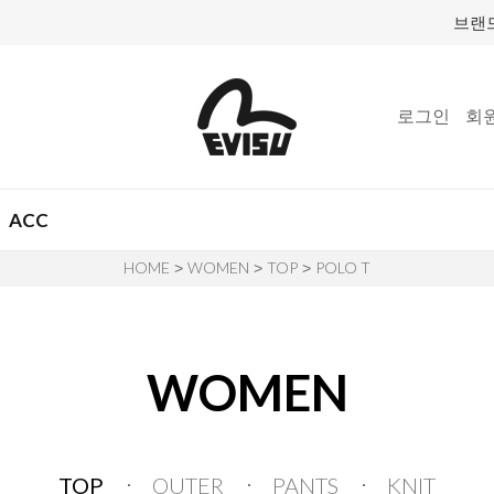
브랜
로그인
회
ACC
HOME
WOMEN
TOP
POLO T
>
>
>
WOMEN
TOP
OUTER
PANTS
KNIT