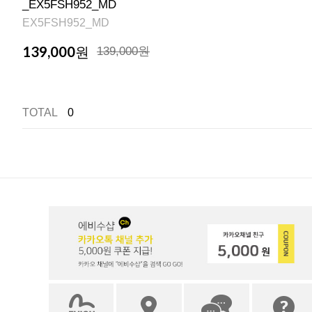
_EX5FSH952_MD
EX5FSH952_MD
139,000
원
139,000원
TOTAL
0