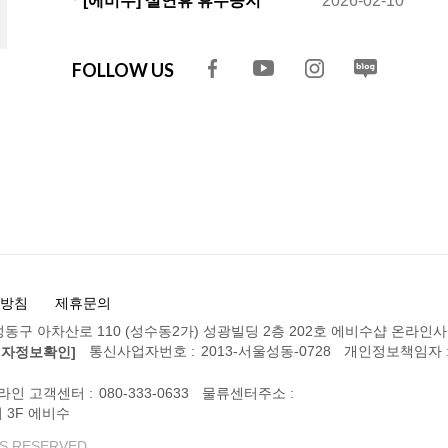
ㆍ[에비수] 설연휴 휴무공지
2026-02-10
FOLLOW US
방침
제휴문의
동구 아차산로 110 (성수동2가) 성광빌딩 2층 202호 에비수샵 온라인
통신사업자번호 :
2013-서울성동-0728
개인정보책임자 
업자정보확인]
라인 고객센터 :
080-333-0633
물류센터주소 :
 3F 에비수
S RESERVED