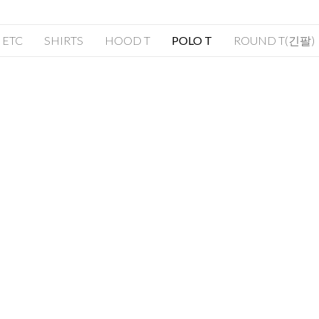
ETC
SHIRTS
HOOD T
POLO T
ROUND T(긴팔)