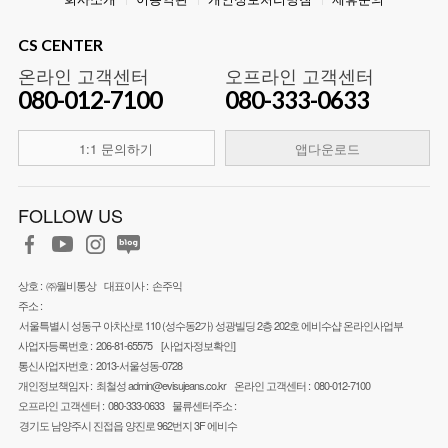
CS CENTER
온라인 고객센터
오프라인 고객센터
080-012-7100
080-333-0633
1:1 문의하기
앱다운로드
FOLLOW US
상호 :
㈜월비통상
대표이사 :
손주익
주소 :
서울특별시 성동구 아차산로 110 (성수동2가) 성광빌딩 2층 202호 에비수샵 온라인사업부
사업자등록번호 :
206-81-65575
[사업자정보확인]
통신사업자번호 :
2013-서울성동-0728
개인정보책임자 :
최철성
admin@evisujeans.co.kr
온라인 고객센터 :
080-012-7100
오프라인 고객센터 :
080-333-0633
물류센터주소 :
경기도 남양주시 진접읍 양진로 962번지 3F 에비수