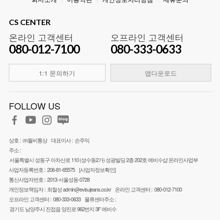
CS CENTER
온라인 고객센터
오프라인 고객센터
080-012-7100
080-333-0633
1:1 문의하기
앱다운로드
FOLLOW US
상호 :
㈜월비통상
대표이사 :
손주익
주소 :
서울특별시 성동구 아차산로 110 (성수동2가) 성광빌딩 2층 202호 에비수샵 온라인사업부
사업자등록번호 :
206-81-65575
[사업자정보확인]
통신사업자번호 :
2013-서울성동-0728
개인정보책임자 :
최철성
admin@evisujeans.co.kr
온라인 고객센터 :
080-012-7100
오프라인 고객센터 :
080-333-0633
물류센터주소 :
경기도 남양주시 진접읍 양진로 962번지 3F 에비수