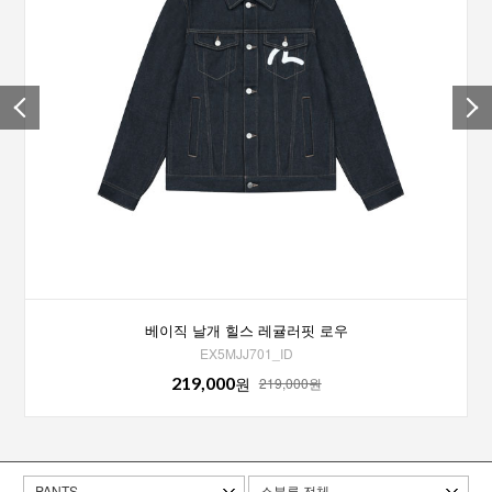
베이직 날개 힐스 레귤러핏 로우
EX5MJJ701_ID
219,000
원
219,000원