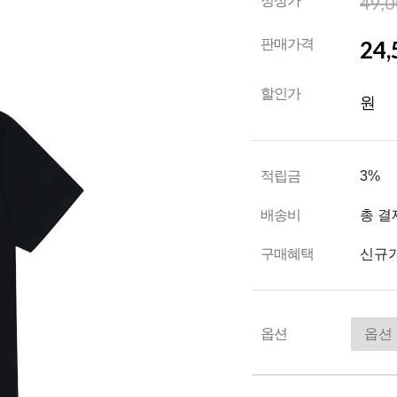
49,
정상가
24,
판매가격
할인가
원
적립금
3%
배송비
총 결
구매혜택
신규가
옵션