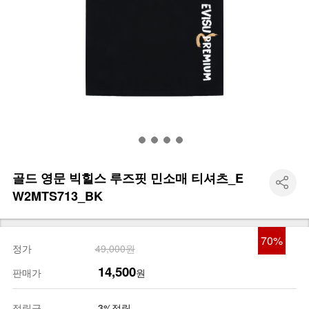
골드 영문 빅힐스 루즈핏 민소매 티셔츠_E
W2MTS713_BK
70
%
정가
49,000원
14,500
판매가
원
적립금
3%적립