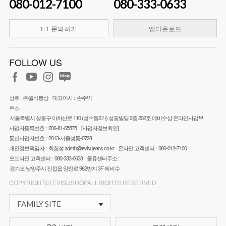
080-012-7100
080-333-0633
1:1 문의하기
앱다운로드
FOLLOW US
상호 :
㈜월비통상
대표이사 :
손주익
주소 :
서울특별시 성동구 아차산로 110 (성수동2가) 성광빌딩 2층 202호 에비수샵 온라인사업부
사업자등록번호 :
206-81-65575
[사업자정보확인]
통신사업자번호 :
2013-서울성동-0728
개인정보책임자 :
최철성
admin@evisujeans.co.kr
온라인 고객센터 :
080-012-7100
오프라인 고객센터 :
080-333-0633
물류센터주소 :
경기도 남양주시 진접읍 양진로 962번지 3F 에비수
COPYRIGHT⒞ EVISUSHOPALLRIGHTS RESERVED
FAMILY SITE